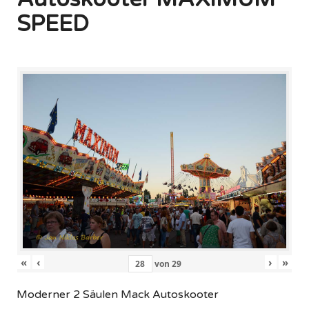
SPEED
«
‹
›
»
von
29
Moderner 2 Säulen Mack Autoskooter