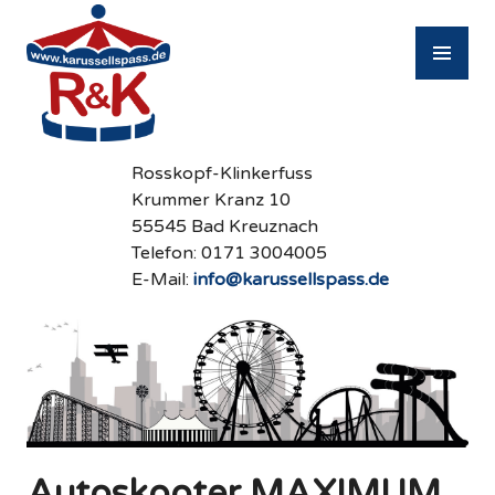
Zum
Inhalt
PR
springen
M
Rosskopf-Klinkerfuss
Krummer Kranz 10
55545 Bad Kreuznach
Telefon: 0171 3004005
E-Mail:
info@karussellspass.de
Autoskooter MAXIMUM