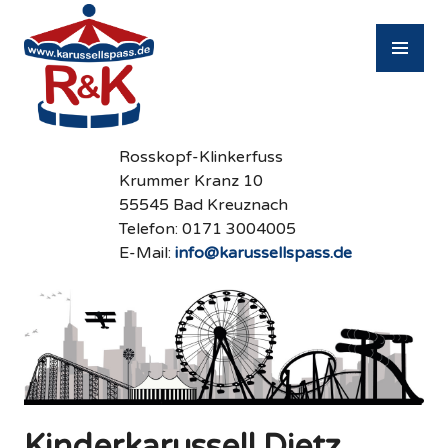
Zum
Inhalt
PR
springen
M
Rosskopf-Klinkerfuss
Krummer Kranz 10
55545 Bad Kreuznach
Telefon: 0171 3004005
E-Mail:
info@karussellspass.de
Kinderkarussell Dietz