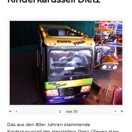
«
‹
›
»
von
70
Das aus den 80er Jahren stammende
Kinderkarussell des Herstellers Dietz /Ziegen Hain