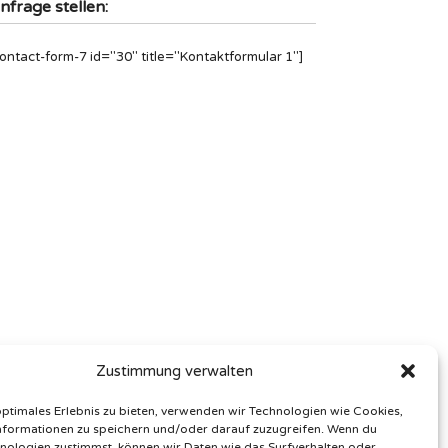
nfrage stellen:
contact-form-7 id="30" title="Kontaktformular 1"]
Zustimmung verwalten
optimales Erlebnis zu bieten, verwenden wir Technologien wie Cookies,
formationen zu speichern und/oder darauf zuzugreifen. Wenn du
nologien zustimmst, können wir Daten wie das Surfverhalten oder