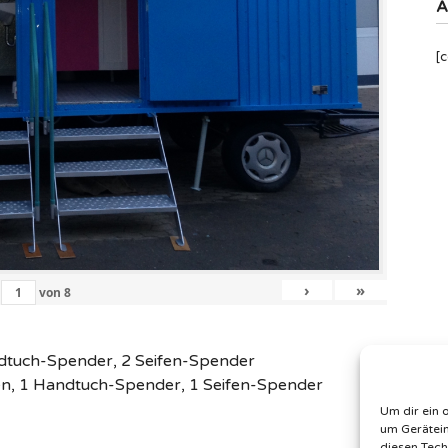
A
[
›
»
von
8
dtuch-Spender, 2 Seifen-Spender
ken, 1 Handtuch-Spender, 1 Seifen-Spender
Um dir ein 
um Gerätein
diesen Tech