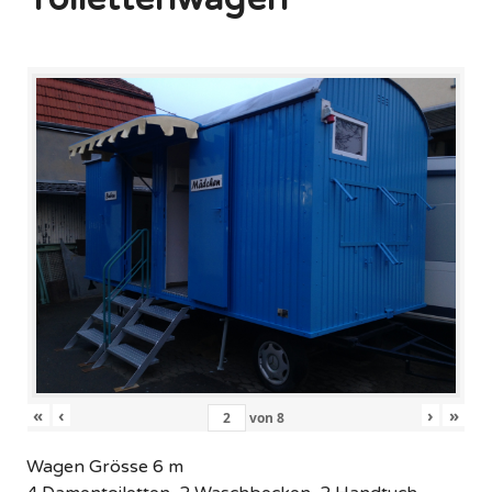
«
‹
›
»
von
8
Wagen Grösse 6 m