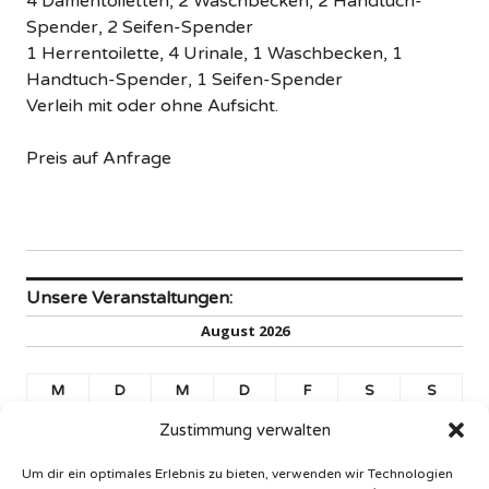
4 Damentoiletten, 2 Waschbecken, 2 Handtuch-
Spender, 2 Seifen-Spender
1 Herrentoilette, 4 Urinale, 1 Waschbecken, 1
Handtuch-Spender, 1 Seifen-Spender
Verleih mit oder ohne Aufsicht.
Preis auf Anfrage
Unsere Veranstaltungen:
August 2026
M
D
M
D
F
S
S
1
2
Zustimmung verwalten
3
4
5
6
7
8
9
Um dir ein optimales Erlebnis zu bieten, verwenden wir Technologien