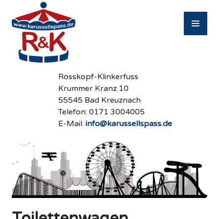
Zum
Inhalt
PR
springen
M
Rosskopf-Klinkerfuss
Krummer Kranz 10
55545 Bad Kreuznach
Telefon: 0171 3004005
E-Mail:
info@karussellspass.de
Toilettenwagen