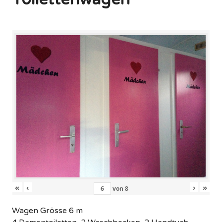
«
‹
›
»
von
8
Wagen Grösse 6 m