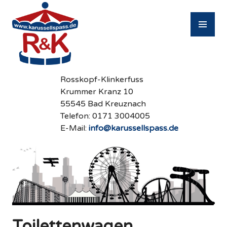
Zum
Inhalt
PR
springen
M
Rosskopf-Klinkerfuss
Krummer Kranz 10
55545 Bad Kreuznach
Telefon: 0171 3004005
E-Mail:
info@karussellspass.de
Toilettenwagen